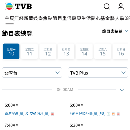
主頁
無綫新聞
娛樂焦點
節目重溫
健康生活
愛心基金
藝人
串流
主頁
>
節目表總覽
節目表總覽
節目表總覽
主頁
無綫新聞
星期一
星期二
星期三
星期四
星期五
星期六
星期日
10
11
12
13
14
15
16
娛樂焦點
翡翠台
TVB Plus
節目重溫
健康生活
06:00AM
愛心基金
6:00AM
6:00AM
香港早晨[粵] 及 交通消息[粵]
#後生仔傾吓偈[粵][PG]
藝人
7:40AM
6:30AM