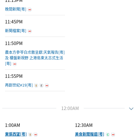
11:15PM
晚間新聞[粵]
11:45PM
新聞檔案[粵]
11:50PM
農本方參苓白朮散呈獻:天氣報告[粵]
及 樓盤新視野 之港島東太古式生活
[粵]
11:55PM
再創世紀#19[粵]
12:00AM
1:00AM
12:30AM
東張西望[粵]
美食新聞報道[粵]