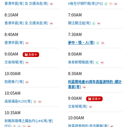
串流平台
香港早晨[粵] 及 交通消息[粵]
#後生仔傾吓偈[粵][PG]
8:10AM
7:00AM
香港早晨[粵] 及 交通消息[粵]
關注關注組[粵]
8:40AM
7:30AM
香港早晨[粵]
夢中·情·人[粵]
9:00AM
8:00AM
直播中
交易現場[粵]
美食新聞報道[粵]
10:00AM
8:30AM
勁歌推介[粵]
利嘉閣地產45周年真盤源特約 :樓計
專家[粵]
10:05AM
9:00AM
直播中
高朋滿座#159[粵]
交易現場[粵]
10:35AM
10:00AM
射鵰英雄傳之鐵血丹心#4[粵/普]
[PG]
致富證券特約:早市戰報[粵]