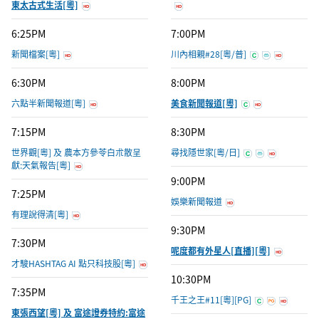
東太古式生活[粵]
6:25PM
7:00PM
新聞檔案[粵]
川內相親#28[粵/普]
6:30PM
8:00PM
六點半新聞報道[粵]
美食新聞報道[粵]
7:15PM
8:30PM
世界觀[粵] 及 農本方參苓白朮散呈
尋找隱世家[粵/日]
獻:天氣報告[粵]
9:00PM
7:25PM
娛樂新聞報道
有理說得清[粵]
9:30PM
7:30PM
呢度都有外星人[直播][粵]
才駿HASHTAG AI 點只科技股[粵]
10:30PM
7:35PM
千王之王#11[粵][PG]
東張西望[粵] 及 富途證券特約:富途