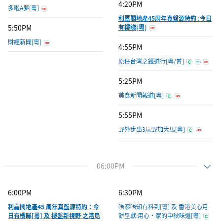
4:20PM
多啦A夢[粵]
利嘉閣地產45周年真盤源特約 :今日
5:50PM
有樓睇[粵]
財經新聞[粵]
4:55PM
原住台灣之鐵道行[粵/普]
5:25PM
美食新聞報道[粵]
5:55PM
野外步出3玩野加大馬[粵]
06:00PM
6:00PM
6:30PM
利嘉閣地產45 周年真盤源特約：今
唔滾唔知有料到[粵] 及 香港美心月
日有樓睇[粵] 及 樓盤新視野 之港島
餅呈獻:用心‧家的中秋味道[粵]