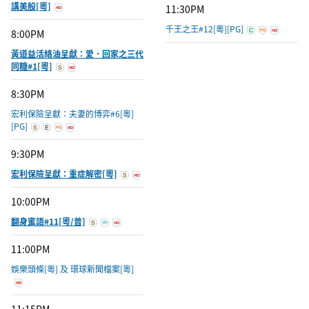
講美股[粵]
11:30PM
千王之王#12[粵][PG]
8:00PM
黃道益活絡油呈獻：愛．回家之三代
同糖#1[粵]
8:30PM
宏利保險呈獻：夫妻的博弈#6[粵]
[PG]
9:30PM
宏利保險呈獻：重症解密[粵]
10:00PM
翻身蜜語#11[粵/普]
11:00PM
娛樂頭條[粵] 及 環球新聞檔案[粵]