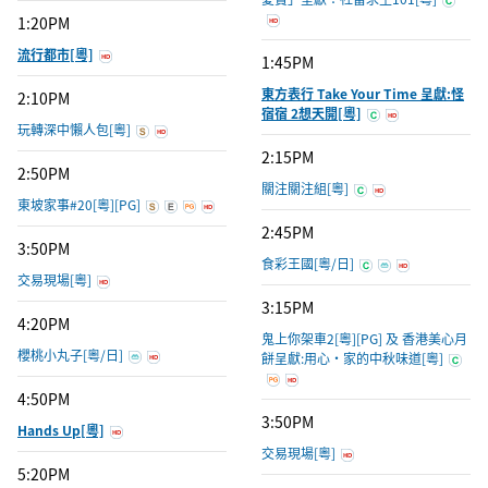
1:20PM
流行都市[粵]
1:45PM
東方表行 Take Your Time 呈獻:怪
2:10PM
宿宿 2想天開[粵]
玩轉深中懶人包[粵]
2:15PM
2:50PM
關注關注組[粵]
東坡家事#20[粵][PG]
2:45PM
3:50PM
食彩王國[粵/日]
交易現場[粵]
3:15PM
4:20PM
鬼上你架車2[粵][PG] 及 香港美心月
櫻桃小丸子[粵/日]
餅呈獻:用心‧家的中秋味道[粵]
4:50PM
3:50PM
Hands Up[粵]
交易現場[粵]
5:20PM