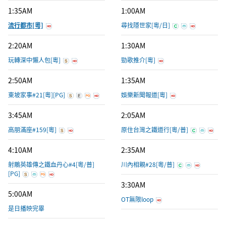
1:35AM
1:00AM
流行都市[粵]
尋找隱世家[粵/日]
2:20AM
1:30AM
玩轉深中懶人包[粵]
勁歌推介[粵]
2:50AM
1:35AM
東坡家事#21[粵][PG]
娛樂新聞報道[粵]
3:45AM
2:05AM
高朋滿座#159[粵]
原住台灣之鐵道行[粵/普]
4:10AM
2:35AM
射鵰英雄傳之鐵血丹心#4[粵/普]
川內相親#28[粵/普]
[PG]
3:30AM
5:00AM
OT無限loop
是日播映完畢