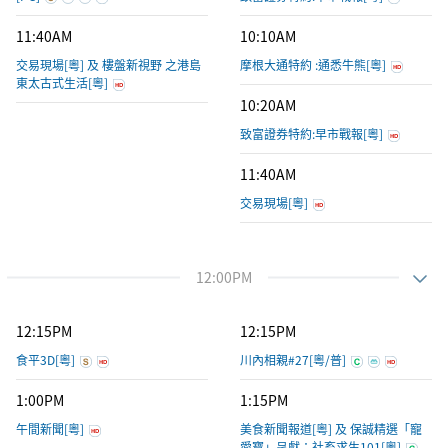
11:40AM
10:10AM
交易現場[粵] 及 樓盤新視野 之港島
摩根大通特約 :通悉牛熊[粵]
東太古式生活[粵]
10:20AM
致富證券特約:早市戰報[粵]
11:40AM
交易現場[粵]
12:00PM
12:15PM
12:15PM
食平3D[粵]
川內相親#27[粵/普]
1:00PM
1:15PM
午間新聞[粵]
美食新聞報道[粵] 及 保誠精選「寵
愛寶」呈獻：社畜求生101[粵]